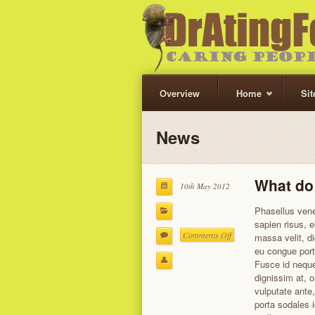
Overview
Home
Si
News
What do
10th May 2012
Phasellus vene
sapien risus,
on
Comments Off
massa velit, d
What
eu congue por
do
Fusce id neque
you
dignissim at, o
do?
vulputate ante,
porta sodales 