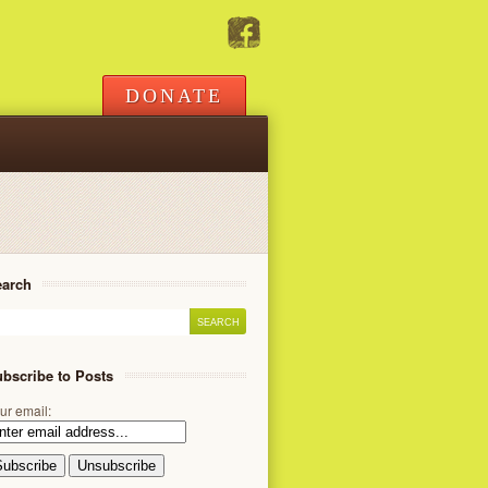
DONATE
earch
bscribe to Posts
ur email: