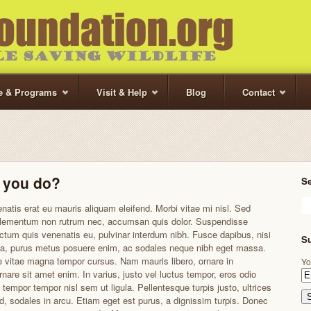
te & Programs
Visit & Help
Blog
Contact
 you do?
S
natis erat eu mauris aliquam eleifend. Morbi vitae mi nisl. Sed
 elementum non rutrum nec, accumsan quis dolor. Suspendisse
ictum quis venenatis eu, pulvinar interdum nibh. Fusce dapibus, nisi
Su
ta, purus metus posuere enim, ac sodales neque nibh eget massa.
 vitae magna tempor cursus. Nam mauris libero, ornare in
Yo
rnare sit amet enim. In varius, justo vel luctus tempor, eros odio
 tempor tempor nisl sem ut ligula. Pellentesque turpis justo, ultrices
id, sodales in arcu. Etiam eget est purus, a dignissim turpis. Donec