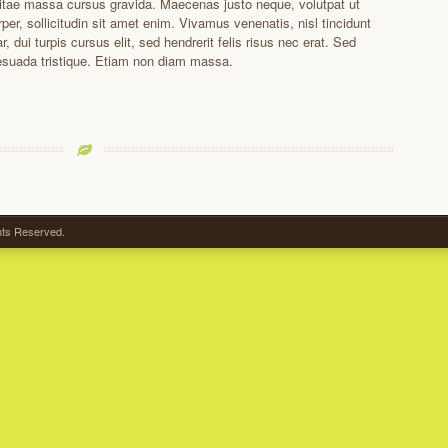
itae massa cursus gravida. Maecenas justo neque, volutpat ut
per, sollicitudin sit amet enim. Vivamus venenatis, nisl tincidunt
ar, dui turpis cursus elit, sed hendrerit felis risus nec erat. Sed
suada tristique. Etiam non diam massa.
ghts Reserved.