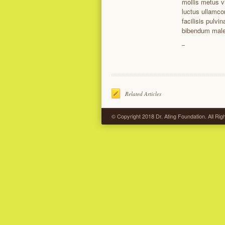
mollis metus v
luctus ullamcor
facilisis pulvin
bibendum male
Related Articles
© Copyright 2018 Dr. Ating Foundation. All Ri