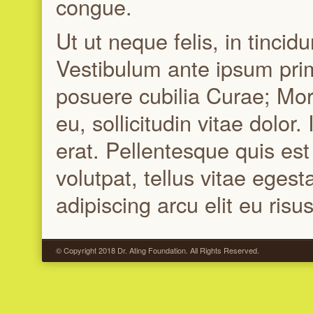
congue.
Ut ut neque felis, in tincid
Vestibulum ante ipsum primi
posuere cubilia Curae; Morb
eu, sollicitudin vitae dolor
erat. Pellentesque quis es
volutpat, tellus vitae egest
adipiscing arcu elit eu risus
© Copyright 2018 Dr. Ating Foundation. All Rights Reserved.