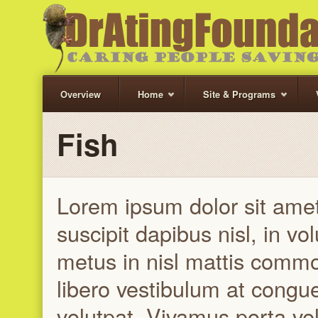
Overview
Home
Site & Programs
Fish
Lorem ipsum dolor sit amet,
suscipit dapibus nisl, in vo
metus in nisl mattis comm
libero vestibulum at congu
volutpat. Vivamus porta veli