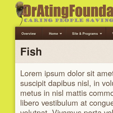
Overview
Home
Site & Programs
Fish
Lorem ipsum dolor sit amet,
suscipit dapibus nisl, in vo
metus in nisl mattis comm
libero vestibulum at congu
volutpat. Vivamus porta veli