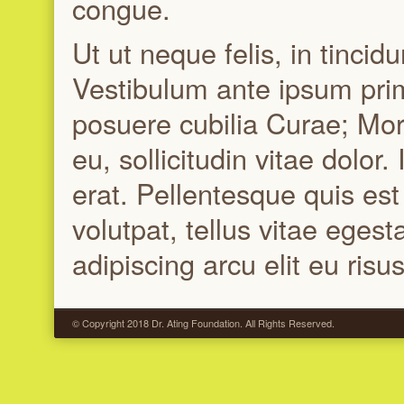
congue.
Ut ut neque felis, in tincid
Vestibulum ante ipsum primi
posuere cubilia Curae; Morb
eu, sollicitudin vitae dolor
erat. Pellentesque quis es
volutpat, tellus vitae egest
adipiscing arcu elit eu risus
© Copyright 2018 Dr. Ating Foundation. All Rights Reserved.