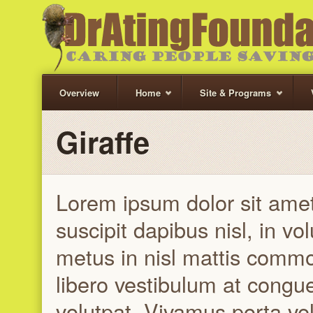
Overview
Home
Site & Programs
Giraffe
Lorem ipsum dolor sit amet,
suscipit dapibus nisl, in vo
metus in nisl mattis comm
libero vestibulum at congu
volutpat. Vivamus porta veli