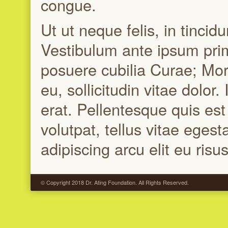
congue.
Ut ut neque felis, in tincid
Vestibulum ante ipsum primi
posuere cubilia Curae; Morb
eu, sollicitudin vitae dolor
erat. Pellentesque quis es
volutpat, tellus vitae egest
adipiscing arcu elit eu risus
© Copyright 2018 Dr. Ating Foundation. All Rights Reserved.