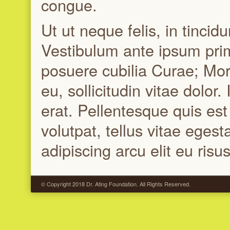
congue.
Ut ut neque felis, in tincid
Vestibulum ante ipsum primi
posuere cubilia Curae; Morb
eu, sollicitudin vitae dolor
erat. Pellentesque quis es
volutpat, tellus vitae egest
adipiscing arcu elit eu risus
© Copyright 2018 Dr. Ating Foundation. All Rights Reserved.