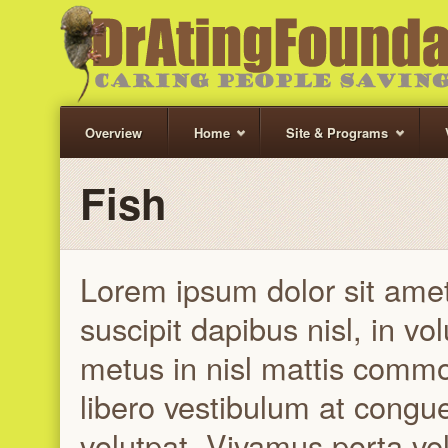
Overview
Home
Site & Programs
Fish
Lorem ipsum dolor sit amet,
suscipit dapibus nisl, in vo
metus in nisl mattis comm
libero vestibulum at congu
volutpat. Vivamus porta veli