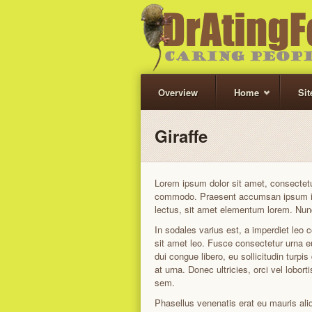
Overview
Home
Si
Giraffe
Lorem ipsum dolor sit amet, consectetur 
commodo. Praesent accumsan ipsum in l
lectus, sit amet elementum lorem. Nun
In sodales varius est, a imperdiet leo 
sit amet leo. Fusce consectetur urna eu 
dui congue libero, eu sollicitudin turp
at urna. Donec ultricies, orci vel lobo
sem.
Phasellus venenatis erat eu mauris al