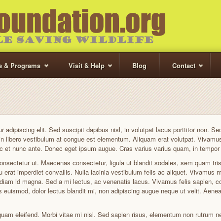
te & Programs
Visit & Help
Blog
Contact
adipiscing elit. Sed suscipit dapibus nisl, in volutpat lacus porttitor non. Sed
ibero vestibulum at congue est elementum. Aliquam erat volutpat. Vivamus p
c et nunc ante. Donec eget ipsum augue. Cras varius varius quam, in tempor o
consectetur ut. Maecenas consectetur, ligula ut blandit sodales, sem quam tris
erat imperdiet convallis. Nulla lacinia vestibulum felis ac aliquet. Vivamus mo
is diam id magna. Sed a mi lectus, ac venenatis lacus. Vivamus felis sapien, 
rtis euismod, dolor lectus blandit mi, non adipiscing augue neque ut velit. Aene
iquam eleifend. Morbi vitae mi nisl. Sed sapien risus, elementum non rutrum 