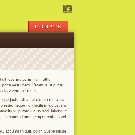
DONATE
 ultrices metus in nisl mattis
orta velit libero. Vivamus ut purus
dio viverra sit amet.
tique justo, sit amet dictum mi tellus
lestie, neque non facilisis luctus, nisi
convallis vulputate luctus sed, bibendum
an in ipsum id arcu semper porta in vel
nec, accumsan quis dolor. Suspendisse