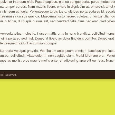
 pulvinar interdum nibh. Fusce dapibus, nisi eu congue porta, purus metus p
 tempor cursus. Nam mauris libero, ornare in dignissim at, ornare sit amet en
nisl sem ut ligula. Pellentesque turpis justo, ultrices porta sodales id, sodal
itae massa cursus gravida. Maecenas justo neque, volutpat ut luctus ullamcorp
sis pulvinar, dui turpis cursus elit, sed hendrerit felis risus nec erat. Sed b
 vehicula tellus molestie. Fusce mattis urna in nunc blandit at sollicitudin er
ngilla porta eu sed nisl. Donec at libero ac dolor tincidunt porttitor. Donec erat
llentesque tincidunt accumsan congue.
bitur porta volutpat gravida. Vestibulum ante ipsum primis in faucibus orci luct
lum eu, sollicitudin vitae dolor. In non sagittis diam. Morbi id ornare erat. Pel
gestas mollis, eros mauris mollis ante, et adipiscing arcu elit eu risus. Nunc i
ghts Reserved.