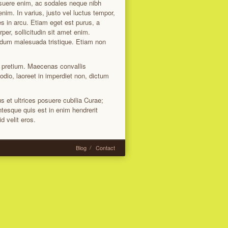
osuere enim, ac sodales neque nibh
im. In varius, justo vel luctus tempor,
es in arcu. Etiam eget est purus, a
er, sollicitudin sit amet enim.
ibendum malesuada tristique. Etiam non
os pretium. Maecenas convallis
 odio, laoreet in imperdiet non, dictum
us et ultrices posuere cubilia Curae;
lentesque quis est in enim hendrerit
d velit eros.
Blog
Contact