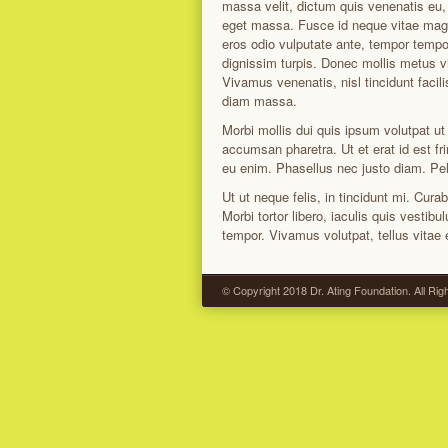
massa velit, dictum quis venenatis eu,
eget massa. Fusce id neque vitae magna
eros odio vulputate ante, tempor tempor 
dignissim turpis. Donec mollis metus v
Vivamus venenatis, nisl tincidunt facili
diam massa.
Morbi mollis dui quis ipsum volutpat ut
accumsan pharetra. Ut et erat id est fri
eu enim. Phasellus nec justo diam. Pe
Ut ut neque felis, in tincidunt mi. Cura
Morbi tortor libero, iaculis quis vestibu
tempor. Vivamus volutpat, tellus vitae e
© Copyright 2018 Dr. Ating Foundation. All Ri